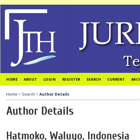
HOME
ABOUT
LOGIN
REGISTER
SEARCH
CURRENT
ARC
Home
>
Search
>
Author Details
Author Details
Hatmoko, Waluyo, Indonesia