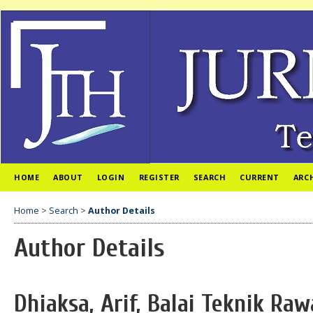
HOME
ABOUT
LOGIN
REGISTER
SEARCH
CURRENT
ARC
Home
>
Search
>
Author Details
Author Details
Dhiaksa, Arif, Balai Teknik Raw