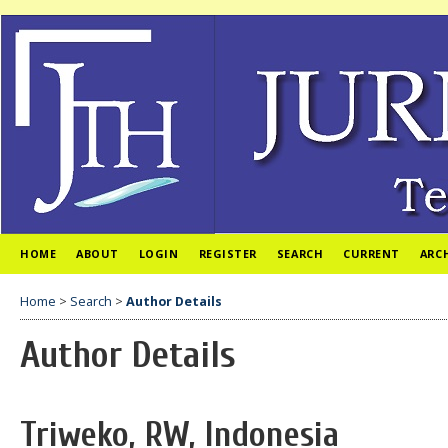
HOME
ABOUT
LOGIN
REGISTER
SEARCH
CURRENT
ARC
Home
>
Search
>
Author Details
Author Details
Triweko, RW, Indonesia