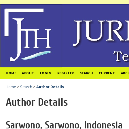
HOME
ABOUT
LOGIN
REGISTER
SEARCH
CURRENT
ARC
Home
>
Search
>
Author Details
Author Details
Sarwono, Sarwono, Indonesia