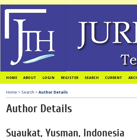
HOME
ABOUT
LOGIN
REGISTER
SEARCH
CURRENT
ARC
Home
>
Search
>
Author Details
Author Details
Syaukat, Yusman, Indonesia