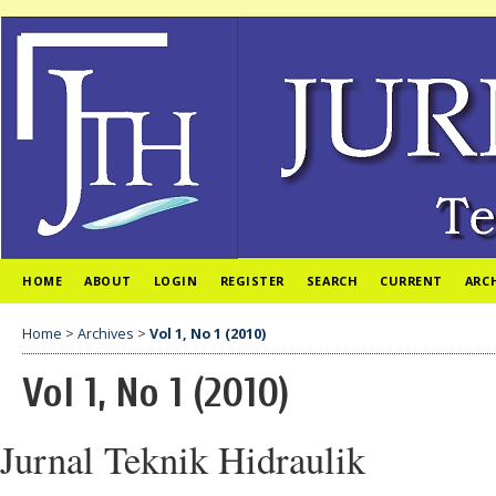
HOME
ABOUT
LOGIN
REGISTER
SEARCH
CURRENT
ARC
Home
>
Archives
>
Vol 1, No 1 (2010)
Vol 1, No 1 (2010)
Jurnal Teknik Hidraulik