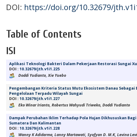
DOI:
https://doi.org/10.32679/jth.v1i
Table of Contents
ISI
Aplikasi Teknologi Bakteri Dalam Pekerjaan Restorasi Sungai Xux
DOI :
10.32679/jth.v1i1.225
Doddi Yudianto, Xie Yuebo
Pengembangan Kriteria Status Mutu Ekosistem Danau Sebagai B
Pengelolaan Terpadu Wilayah Sungai
DOI :
10.32679/jth.v1i1.227
Eko Winar Irianto, Robertus Wahyudi Triweko, Doddi Yudianto
Dampak Perubahan Iklim Terhadap Pola Hujan Dikhususkan Bagi 
Sumatera Dan Kalimantan
DOI :
10.32679/jth.v1i1.228
Wanny K Adidarma, Lanny Martawati, Syofyan D. M.K, Levina Lev